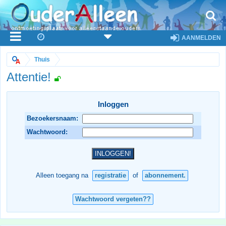
AANMELDEN
Thuis
Attentie!
Inloggen
Bezoekersnaam:
Wachtwoord:
Alleen toegang na
registratie
of
abonnement.
Wachtwoord vergeten??