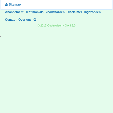
Sitemap
Abonnement
Testimonials
Voorwaarden
Disclaimer
Ingezonden
Contact
Over ons
© 2017 OuderAlleen - OA 3.3.0