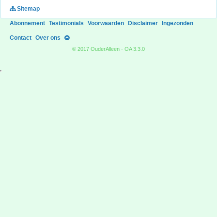
Sitemap
Abonnement
Testimonials
Voorwaarden
Disclaimer
Ingezonden
Contact
Over ons
© 2017 OuderAlleen - OA 3.3.0