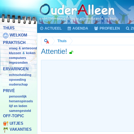
THUIS
ACTUEEL
AGENDA
PROFIELEN
Z
WELKOM
Thuis
PRAKTISCH
vraag & antwoord
Attentie!
klussen
koken
&
computers
ingezonden
ERVARINGEN
echtscheiding
opvoeding
ouderschap
PRIVÉ
persoonlijk
hersenspinsels
lijf en leden
samengesteld
OFF-TOPIC
UITJES
VAKANTIES