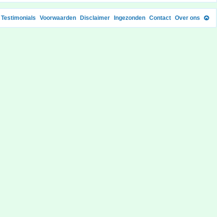
Testimonials
Voorwaarden
Disclaimer
Ingezonden
Contact
Over ons