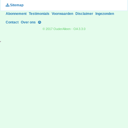
Sitemap
Abonnement
Testimonials
Voorwaarden
Disclaimer
Ingezonden
Contact
Over ons
© 2017 OuderAlleen - OA 3.3.0