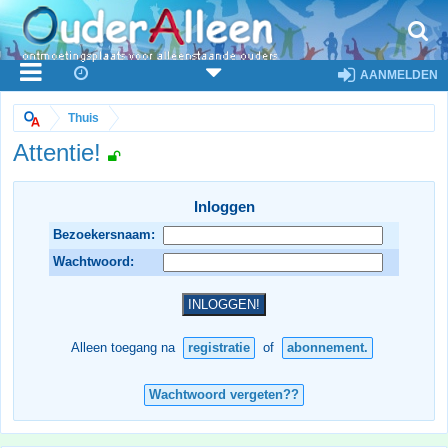
AANMELDEN
Thuis
Attentie!
Inloggen
Bezoekersnaam:
Wachtwoord:
Alleen toegang na
registratie
of
abonnement.
Wachtwoord vergeten??