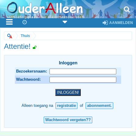
AANMELDEN
Thuis
Attentie!
Inloggen
Bezoekersnaam:
Wachtwoord:
Alleen toegang na
registratie
of
abonnement.
Wachtwoord vergeten??