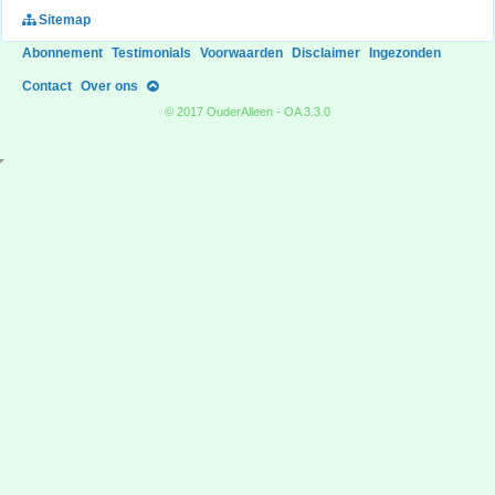
Sitemap
Abonnement
Testimonials
Voorwaarden
Disclaimer
Ingezonden
Contact
Over ons
© 2017 OuderAlleen - OA 3.3.0