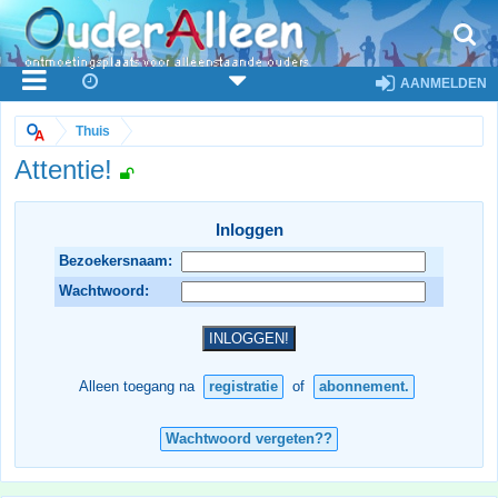
AANMELDEN
Thuis
Attentie!
Inloggen
Bezoekersnaam:
Wachtwoord:
Alleen toegang na
registratie
of
abonnement.
Wachtwoord vergeten??