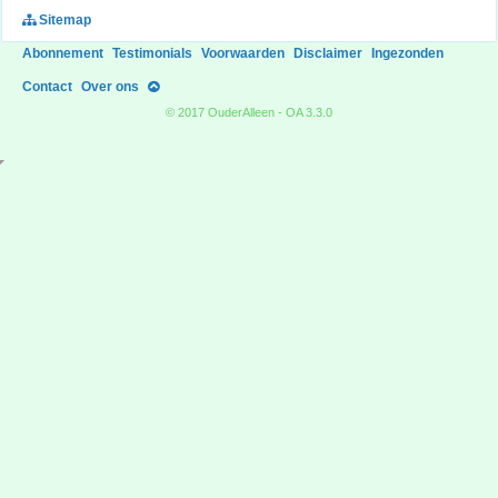
Sitemap
Abonnement
Testimonials
Voorwaarden
Disclaimer
Ingezonden
Contact
Over ons
© 2017 OuderAlleen - OA 3.3.0