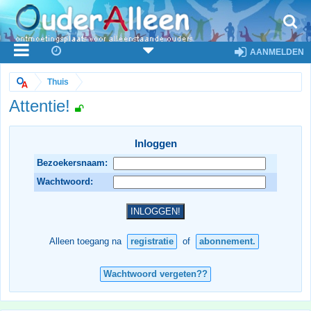
AANMELDEN
Thuis
Attentie!
Inloggen
Bezoekersnaam:
Wachtwoord:
Alleen toegang na
registratie
of
abonnement.
Wachtwoord vergeten??