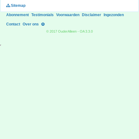
Sitemap
Abonnement
Testimonials
Voorwaarden
Disclaimer
Ingezonden
Contact
Over ons
© 2017 OuderAlleen - OA 3.3.0