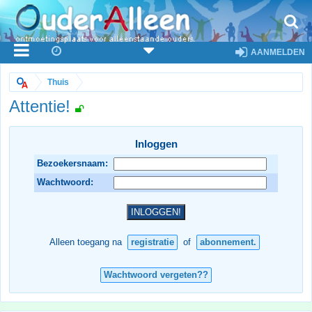
AANMELDEN
Thuis
Attentie!
Inloggen
Bezoekersnaam:
Wachtwoord:
Alleen toegang na
registratie
of
abonnement.
Wachtwoord vergeten??