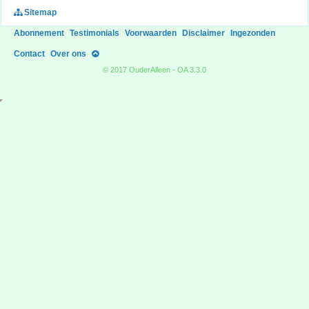
Sitemap
Abonnement
Testimonials
Voorwaarden
Disclaimer
Ingezonden
Contact
Over ons
© 2017 OuderAlleen - OA 3.3.0