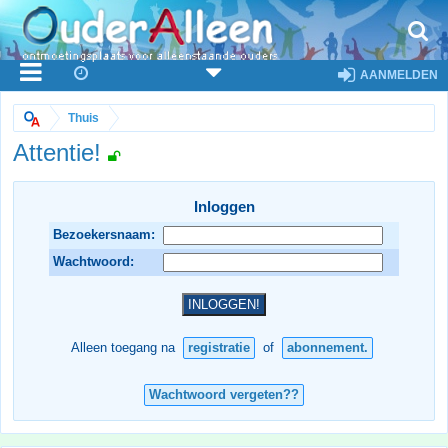
AANMELDEN
Thuis
Attentie!
Inloggen
Bezoekersnaam:
Wachtwoord:
Alleen toegang na
registratie
of
abonnement.
Wachtwoord vergeten??