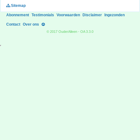
Sitemap
Abonnement
Testimonials
Voorwaarden
Disclaimer
Ingezonden
Contact
Over ons
© 2017 OuderAlleen - OA 3.3.0