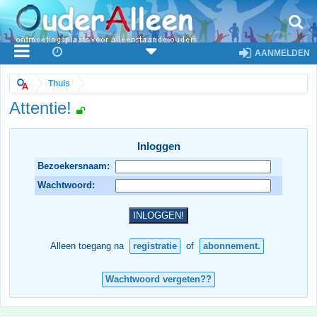
AANMELDEN
Thuis
Attentie!
Inloggen
Bezoekersnaam:
Wachtwoord:
Alleen toegang na
registratie
of
abonnement.
Wachtwoord vergeten??