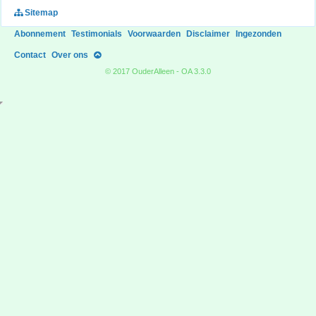
Sitemap
Abonnement
Testimonials
Voorwaarden
Disclaimer
Ingezonden
Contact
Over ons
© 2017 OuderAlleen - OA 3.3.0