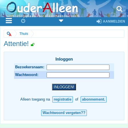
AANMELDEN
Thuis
Attentie!
Inloggen
Bezoekersnaam:
Wachtwoord:
Alleen toegang na
registratie
of
abonnement.
Wachtwoord vergeten??