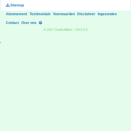
Sitemap
Abonnement
Testimonials
Voorwaarden
Disclaimer
Ingezonden
Contact
Over ons
© 2017 OuderAlleen - OA 3.3.0