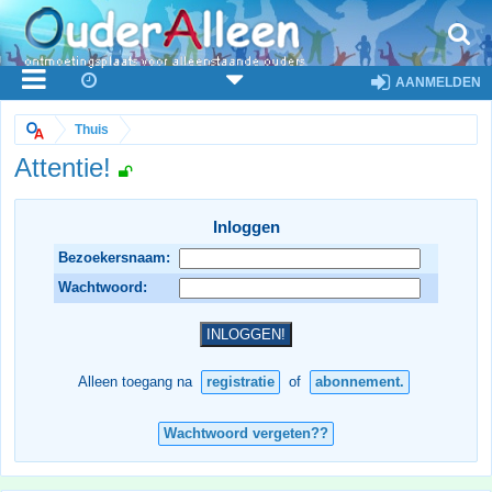
AANMELDEN
Thuis
Attentie!
Inloggen
Bezoekersnaam:
Wachtwoord:
Alleen toegang na
registratie
of
abonnement.
Wachtwoord vergeten??