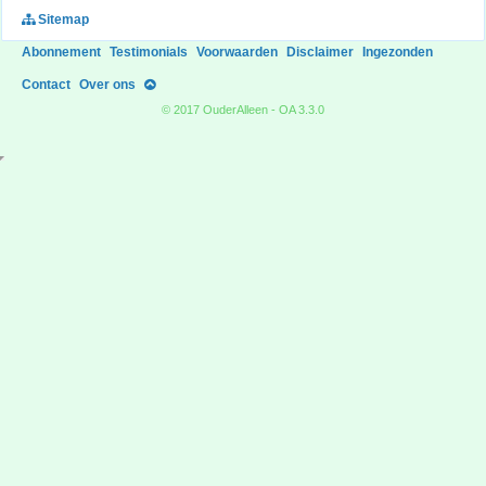
Sitemap
Abonnement
Testimonials
Voorwaarden
Disclaimer
Ingezonden
Contact
Over ons
© 2017 OuderAlleen - OA 3.3.0