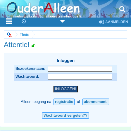
AANMELDEN
Thuis
Attentie!
Inloggen
Bezoekersnaam:
Wachtwoord:
Alleen toegang na
registratie
of
abonnement.
Wachtwoord vergeten??