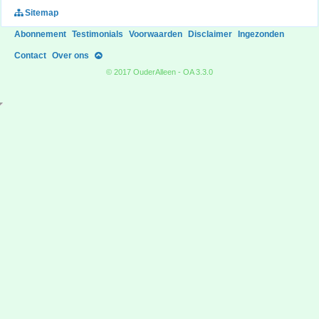
Sitemap
Abonnement
Testimonials
Voorwaarden
Disclaimer
Ingezonden
Contact
Over ons
© 2017 OuderAlleen - OA 3.3.0