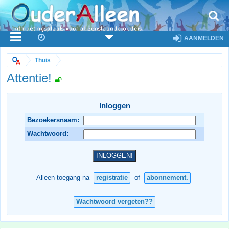
AANMELDEN
Thuis
Attentie!
Inloggen
Bezoekersnaam:
Wachtwoord:
Alleen toegang na
registratie
of
abonnement.
Wachtwoord vergeten??