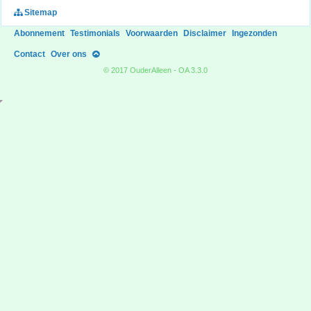
Sitemap
Abonnement
Testimonials
Voorwaarden
Disclaimer
Ingezonden
Contact
Over ons
© 2017 OuderAlleen - OA 3.3.0