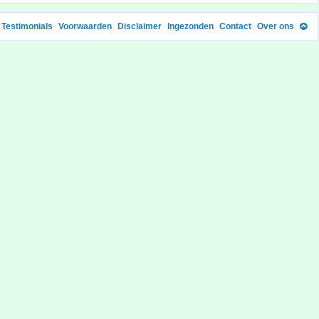
Testimonials
Voorwaarden
Disclaimer
Ingezonden
Contact
Over ons