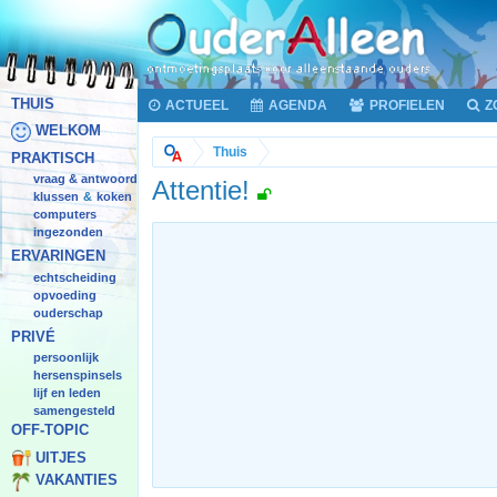
THUIS
ACTUEEL
AGENDA
PROFIELEN
Z
WELKOM
Thuis
PRAKTISCH
vraag & antwoord
Attentie!
klussen
koken
&
computers
ingezonden
ERVARINGEN
echtscheiding
opvoeding
ouderschap
PRIVÉ
persoonlijk
hersenspinsels
lijf en leden
samengesteld
OFF-TOPIC
UITJES
VAKANTIES