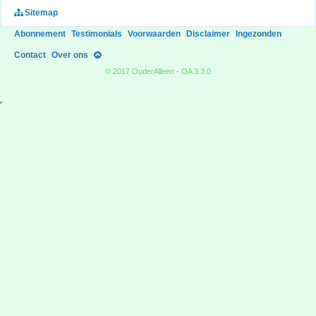
Sitemap
Abonnement
Testimonials
Voorwaarden
Disclaimer
Ingezonden
Contact
Over ons
© 2017 OuderAlleen - OA 3.3.0