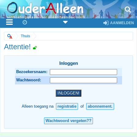
AANMELDEN
Thuis
Attentie!
Inloggen
Bezoekersnaam:
Wachtwoord:
Alleen toegang na
registratie
of
abonnement.
Wachtwoord vergeten??