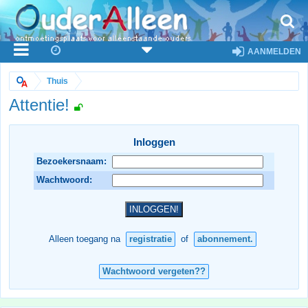
AANMELDEN
Thuis
Attentie!
Inloggen
Bezoekersnaam:
Wachtwoord:
Alleen toegang na
registratie
of
abonnement.
Wachtwoord vergeten??