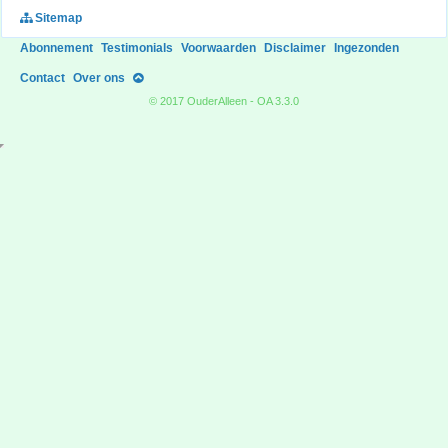
Sitemap
Abonnement
Testimonials
Voorwaarden
Disclaimer
Ingezonden
Contact
Over ons
© 2017 OuderAlleen - OA 3.3.0