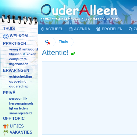
THUIS
ACTUEEL
AGENDA
PROFIELEN
Z
WELKOM
Thuis
PRAKTISCH
vraag & antwoord
Attentie!
klussen
koken
&
computers
ingezonden
ERVARINGEN
echtscheiding
opvoeding
ouderschap
PRIVÉ
persoonlijk
hersenspinsels
lijf en leden
samengesteld
OFF-TOPIC
UITJES
VAKANTIES