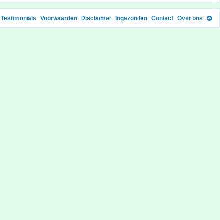
Testimonials
Voorwaarden
Disclaimer
Ingezonden
Contact
Over ons