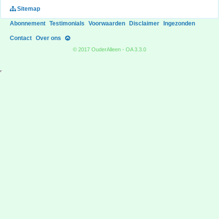
Sitemap
Abonnement
Testimonials
Voorwaarden
Disclaimer
Ingezonden
Contact
Over ons
© 2017 OuderAlleen - OA 3.3.0