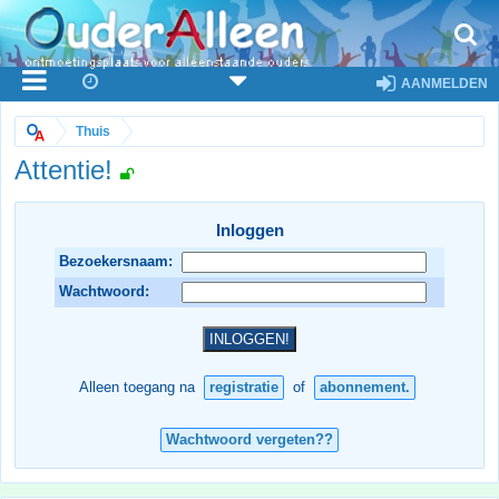
AANMELDEN
Thuis
Attentie!
Inloggen
Bezoekersnaam:
Wachtwoord:
Alleen toegang na
registratie
of
abonnement.
Wachtwoord vergeten??