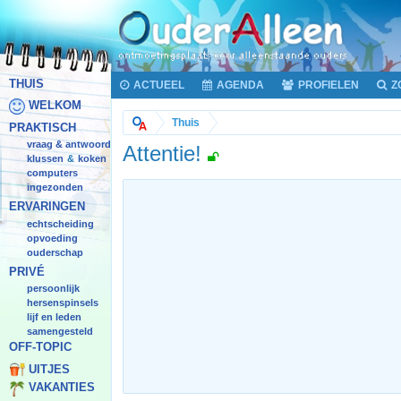
THUIS
ACTUEEL
AGENDA
PROFIELEN
Z
WELKOM
Thuis
PRAKTISCH
vraag & antwoord
Attentie!
klussen
koken
&
computers
ingezonden
ERVARINGEN
echtscheiding
opvoeding
ouderschap
PRIVÉ
persoonlijk
hersenspinsels
lijf en leden
samengesteld
OFF-TOPIC
UITJES
VAKANTIES