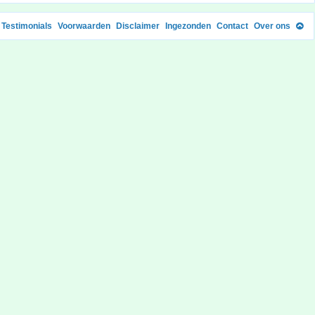
Testimonials
Voorwaarden
Disclaimer
Ingezonden
Contact
Over ons