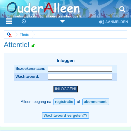
AANMELDEN
Thuis
Attentie!
Inloggen
Bezoekersnaam:
Wachtwoord:
Alleen toegang na
registratie
of
abonnement.
Wachtwoord vergeten??