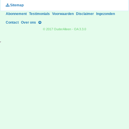
Sitemap
Abonnement
Testimonials
Voorwaarden
Disclaimer
Ingezonden
Contact
Over ons
© 2017 OuderAlleen - OA 3.3.0