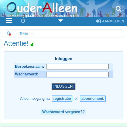
AANMELDEN
Thuis
Attentie!
Inloggen
Bezoekersnaam:
Wachtwoord:
Alleen toegang na
registratie
of
abonnement.
Wachtwoord vergeten??