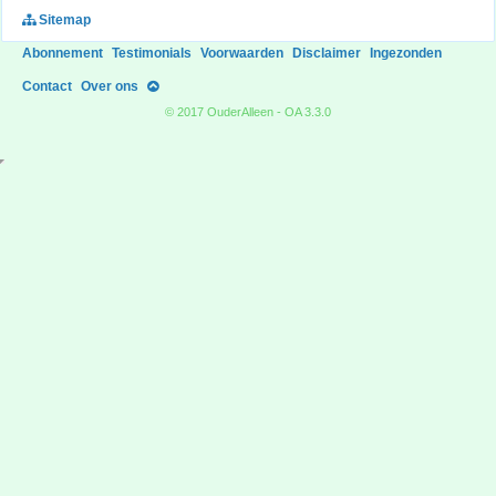
Sitemap
Abonnement
Testimonials
Voorwaarden
Disclaimer
Ingezonden
Contact
Over ons
© 2017 OuderAlleen - OA 3.3.0