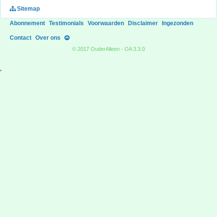
Sitemap
Abonnement
Testimonials
Voorwaarden
Disclaimer
Ingezonden
Contact
Over ons
© 2017 OuderAlleen - OA 3.3.0