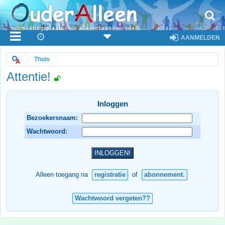
AANMELDEN
Thuis
Attentie!
Inloggen
Bezoekersnaam:
Wachtwoord:
Alleen toegang na
registratie
of
abonnement.
Wachtwoord vergeten??