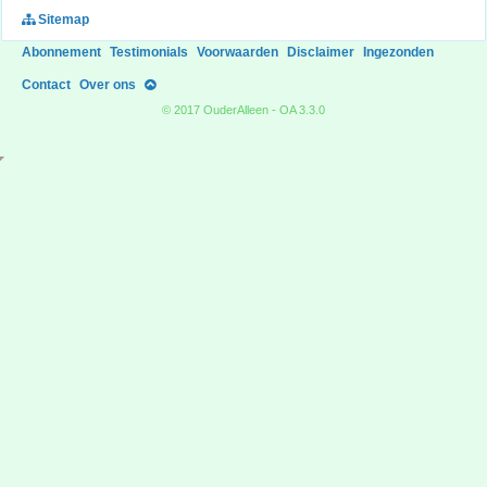
Sitemap
Abonnement
Testimonials
Voorwaarden
Disclaimer
Ingezonden
Contact
Over ons
© 2017 OuderAlleen - OA 3.3.0