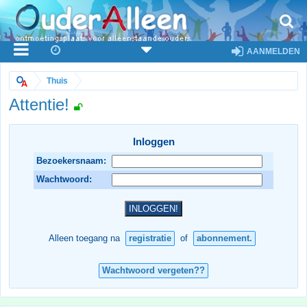
AANMELDEN
Thuis
Attentie!
Inloggen
Bezoekersnaam:
Wachtwoord:
Alleen toegang na
registratie
of
abonnement.
Wachtwoord vergeten??