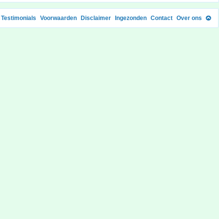
Testimonials
Voorwaarden
Disclaimer
Ingezonden
Contact
Over ons