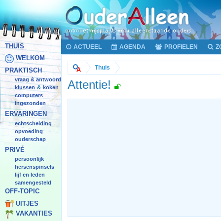
THUIS
ACTUEEL
AGENDA
PROFIELEN
Z
WELKOM
Thuis
PRAKTISCH
vraag & antwoord
Attentie!
klussen
koken
&
computers
ingezonden
ERVARINGEN
echtscheiding
opvoeding
ouderschap
PRIVÉ
persoonlijk
hersenspinsels
lijf en leden
samengesteld
OFF-TOPIC
UITJES
VAKANTIES