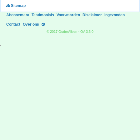
Sitemap
Abonnement
Testimonials
Voorwaarden
Disclaimer
Ingezonden
Contact
Over ons
© 2017 OuderAlleen - OA 3.3.0