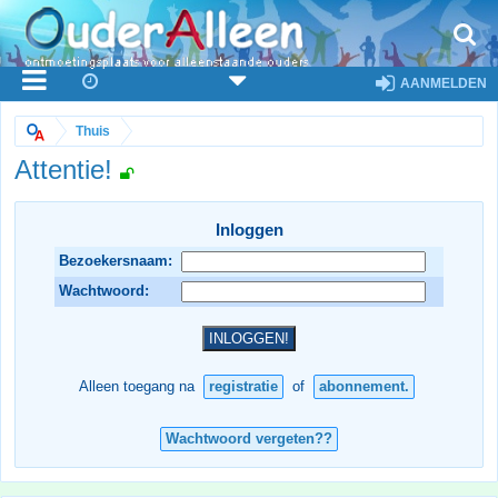
AANMELDEN
Thuis
Attentie!
Inloggen
Bezoekersnaam:
Wachtwoord:
Alleen toegang na
registratie
of
abonnement.
Wachtwoord vergeten??