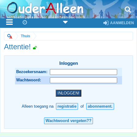
AANMELDEN
Thuis
Attentie!
Inloggen
Bezoekersnaam:
Wachtwoord:
Alleen toegang na
registratie
of
abonnement.
Wachtwoord vergeten??