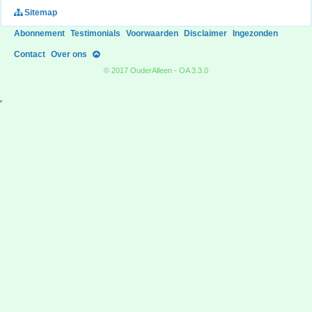
Sitemap
Abonnement
Testimonials
Voorwaarden
Disclaimer
Ingezonden
Contact
Over ons
© 2017 OuderAlleen - OA 3.3.0