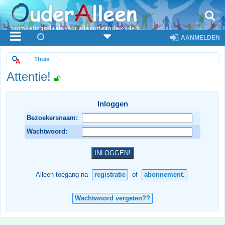
AANMELDEN
Thuis
Attentie!
Inloggen
Bezoekersnaam:
Wachtwoord:
Alleen toegang na
registratie
of
abonnement.
Wachtwoord vergeten??