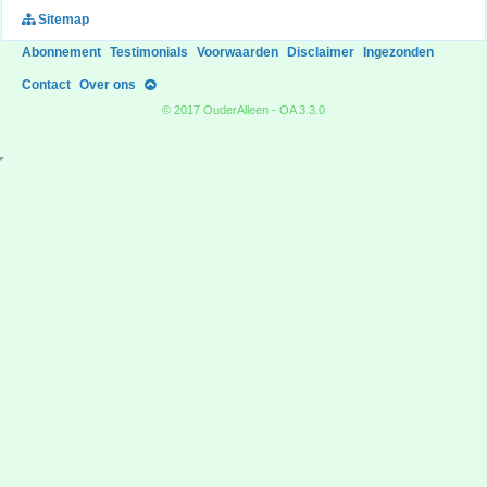
Sitemap
Abonnement
Testimonials
Voorwaarden
Disclaimer
Ingezonden
Contact
Over ons
© 2017 OuderAlleen - OA 3.3.0