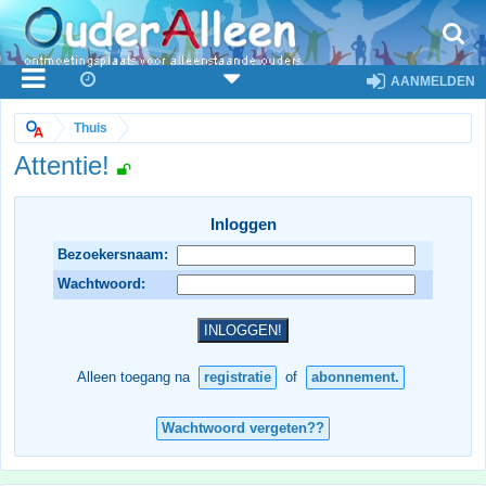
AANMELDEN
Thuis
Attentie!
Inloggen
Bezoekersnaam:
Wachtwoord:
Alleen toegang na
registratie
of
abonnement.
Wachtwoord vergeten??