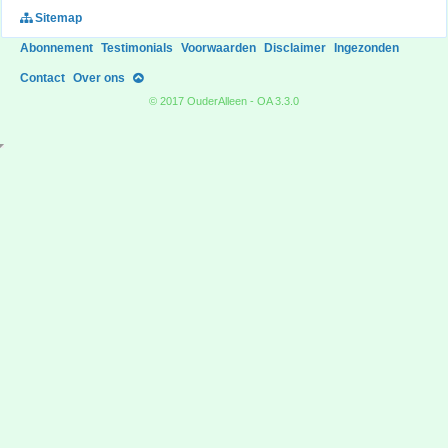
Sitemap
Abonnement
Testimonials
Voorwaarden
Disclaimer
Ingezonden
Contact
Over ons
© 2017 OuderAlleen - OA 3.3.0