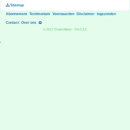
Sitemap
Abonnement
Testimonials
Voorwaarden
Disclaimer
Ingezonden
Contact
Over ons
© 2017 OuderAlleen - OA 3.3.0