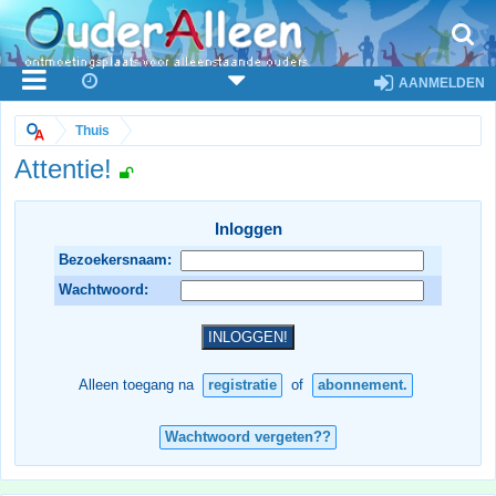
AANMELDEN
Thuis
Attentie!
Inloggen
Bezoekersnaam:
Wachtwoord:
Alleen toegang na
registratie
of
abonnement.
Wachtwoord vergeten??