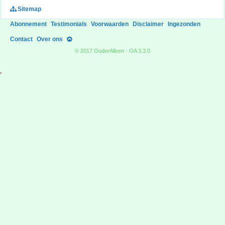
Sitemap
Abonnement
Testimonials
Voorwaarden
Disclaimer
Ingezonden
Contact
Over ons
© 2017 OuderAlleen - OA 3.3.0