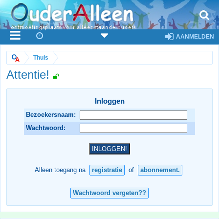
AANMELDEN
Thuis
Attentie!
Inloggen
Bezoekersnaam:
Wachtwoord:
Alleen toegang na
registratie
of
abonnement.
Wachtwoord vergeten??