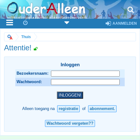
AANMELDEN
Thuis
Attentie!
Inloggen
Bezoekersnaam:
Wachtwoord:
Alleen toegang na
registratie
of
abonnement.
Wachtwoord vergeten??