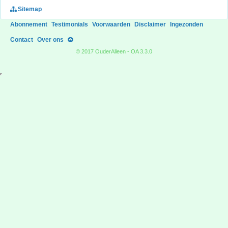
Sitemap
Abonnement
Testimonials
Voorwaarden
Disclaimer
Ingezonden
Contact
Over ons
© 2017 OuderAlleen - OA 3.3.0