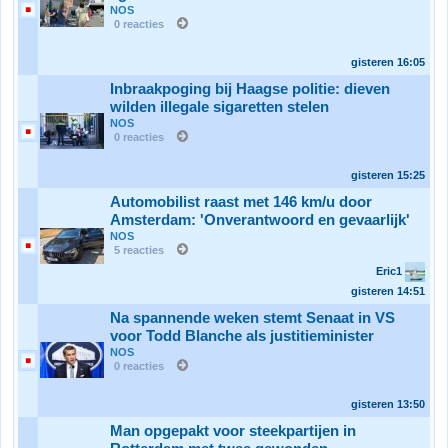
NOS
0 reacties
gisteren
16:05
Inbraakpoging bij Haagse politie: dieven
wilden illegale sigaretten stelen
NOS
0 reacties
gisteren
15:25
Automobilist raast met 146 km/u door
Amsterdam: 'Onverantwoord en gevaarlijk'
NOS
5 reacties
Eric1
gisteren
14:51
Na spannende weken stemt Senaat in VS
voor Todd Blanche als justitieminister
NOS
0 reacties
gisteren
13:50
Man opgepakt voor steekpartijen in