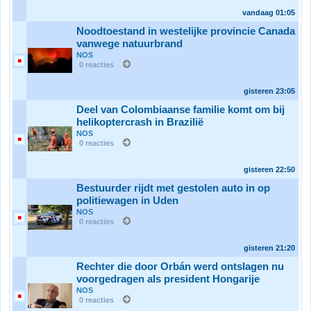
vandaag
01:05
Noodtoestand in westelijke provincie Canada
vanwege natuurbrand
NOS
0 reacties
gisteren
23:05
Deel van Colombiaanse familie komt om bij
helikoptercrash in Brazilië
NOS
0 reacties
gisteren
22:50
Bestuurder rijdt met gestolen auto in op
politiewagen in Uden
NOS
0 reacties
gisteren
21:20
Rechter die door Orbán werd ontslagen nu
voorgedragen als president Hongarije
NOS
0 reacties