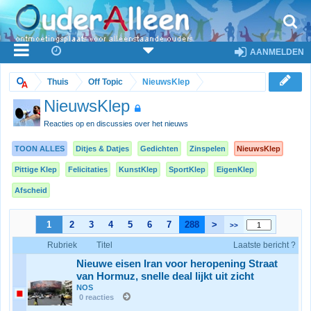
AANMELDEN
Thuis
Off Topic
NieuwsKlep
NieuwsKlep
Reacties op en discussies over het nieuws
TOON ALLES
Ditjes & Datjes
Gedichten
Zinspelen
NieuwsKlep
Pittige Klep
Felicitaties
KunstKlep
SportKlep
EigenKlep
Afscheid
1
2
3
4
5
6
7
288
>
>>
Rubriek
Titel
Laatste bericht ?
Nieuwe eisen Iran voor heropening Straat
van Hormuz, snelle deal lijkt uit zicht
NOS
0 reacties