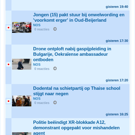
gisteren
19:40
Jongen (15) pakt stuur bij onwelwording en
'voorkomt erger' in Oud-Beijerland
NOS
0 reacties
gisteren
17:30
Drone ontploft nabij gaspijpleiding in
Bulgarije, Oekraïense ambassadeur
ontboden
NOS
0 reacties
gisteren
17:20
Dodental na schietpartij op Thaise school
stijgt naar negen
NOS
0 reacties
gisteren
16:25
Politie beëindigt XR-blokkade A12,
demonstrant opgepakt voor mishandelen
agent