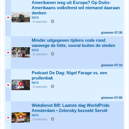
Amerikanen weg uit Europa? Op Duits-
Amerikaans volksfeest wil niemand daaraan
denken
NOS
0 reacties
gisteren
07:35
Minder uitgegeven tijdens code rood
vanwege de hitte, vooral buiten de steden
NOS
0 reacties
gisteren
07:10
Podcast De Dag: Nigel Farage vs. een
prullenbak
NOS
0 reacties
gisteren
07:05
Wekdienst 8/8: Laatste dag WorldPride
Amsterdam • Zelensky bezoekt Servië
NOS
0 reacties