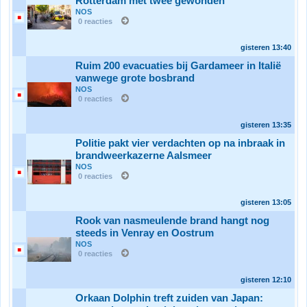
Rotterdam met twee gewonden
NOS
0 reacties
gisteren
13:40
Ruim 200 evacuaties bij Gardameer in Italië
vanwege grote bosbrand
NOS
0 reacties
gisteren
13:35
Politie pakt vier verdachten op na inbraak in
brandweerkazerne Aalsmeer
NOS
0 reacties
gisteren
13:05
Rook van nasmeulende brand hangt nog
steeds in Venray en Oostrum
NOS
0 reacties
gisteren
12:10
Orkaan Dolphin treft zuiden van Japan: