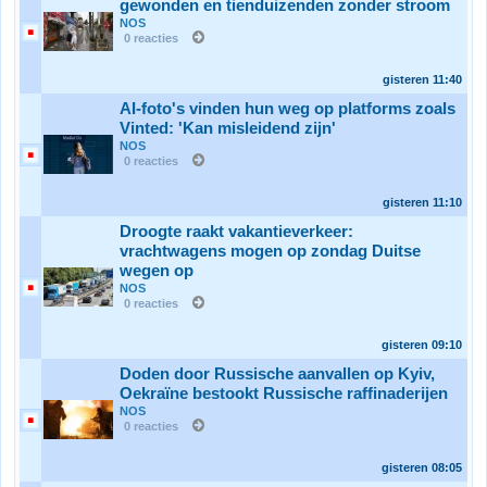
gewonden en tienduizenden zonder stroom
NOS
0 reacties
gisteren
11:40
AI-foto's vinden hun weg op platforms zoals
Vinted: 'Kan misleidend zijn'
NOS
0 reacties
gisteren
11:10
Droogte raakt vakantieverkeer:
vrachtwagens mogen op zondag Duitse
wegen op
NOS
0 reacties
gisteren
09:10
Doden door Russische aanvallen op Kyiv,
Oekraïne bestookt Russische raffinaderijen
NOS
0 reacties
gisteren
08:05