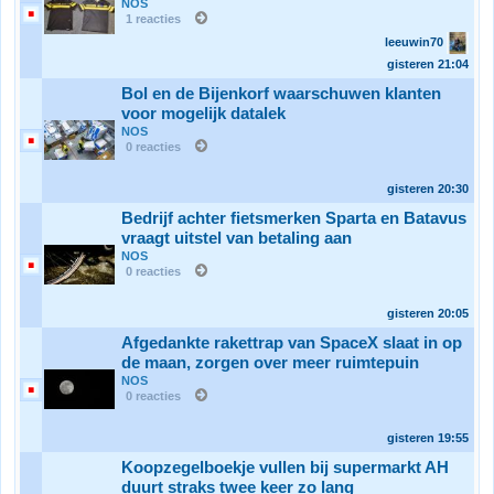
NOS
1 reacties
leeuwin70
gisteren
21:04
Bol en de Bijenkorf waarschuwen klanten
voor mogelijk datalek
NOS
0 reacties
gisteren
20:30
Bedrijf achter fietsmerken Sparta en Batavus
vraagt uitstel van betaling aan
NOS
0 reacties
gisteren
20:05
Afgedankte rakettrap van SpaceX slaat in op
de maan, zorgen over meer ruimtepuin
NOS
0 reacties
gisteren
19:55
Koopzegelboekje vullen bij supermarkt AH
duurt straks twee keer zo lang