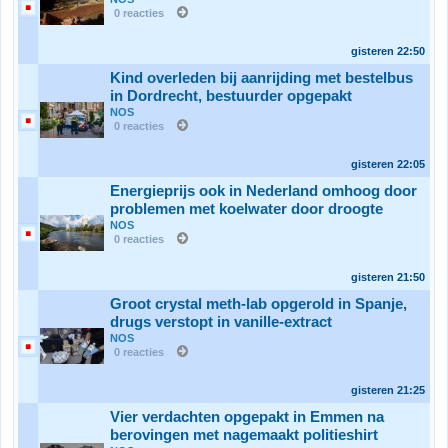
0 reacties
gisteren
22:50
Kind overleden bij aanrijding met bestelbus
in Dordrecht, bestuurder opgepakt
NOS
0 reacties
gisteren
22:05
Energieprijs ook in Nederland omhoog door
problemen met koelwater door droogte
NOS
0 reacties
gisteren
21:50
Groot crystal meth-lab opgerold in Spanje,
drugs verstopt in vanille-extract
NOS
0 reacties
gisteren
21:25
Vier verdachten opgepakt in Emmen na
berovingen met nagemaakt politieshirt