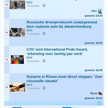
NOS
9 reacties
nibo
gisteren
19:03
Russische droneproducent zwaargewond
door explosie auto bij Jekaterinenburg
NOS
0 reacties
gisteren
18:50
COC wint International Pride Award,
'erkenning voor tachtig jaar werk'
NOS
0 reacties
gisteren
18:35
Huisarts in Rhoon moet direct stoppen: 'Zeer
risicovolle situatie'
NOS
1 reacties
Nova
gisteren
18:21