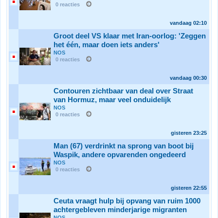
0 reacties
vandaag
02:10
Groot deel VS klaar met Iran-oorlog: 'Zeggen
het één, maar doen iets anders'
NOS
0 reacties
vandaag
00:30
Contouren zichtbaar van deal over Straat
van Hormuz, maar veel onduidelijk
NOS
0 reacties
gisteren
23:25
Man (67) verdrinkt na sprong van boot bij
Waspik, andere opvarenden ongedeerd
NOS
0 reacties
gisteren
22:55
Ceuta vraagt hulp bij opvang van ruim 1000
achtergebleven minderjarige migranten
NOS