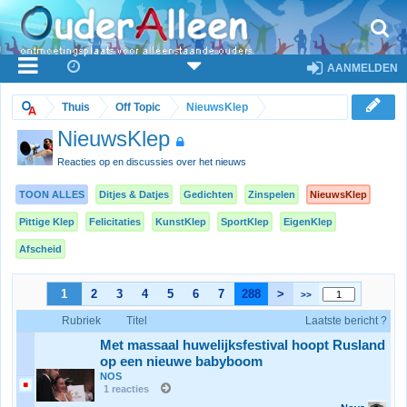
AANMELDEN
Thuis
Off Topic
NieuwsKlep
NieuwsKlep
Reacties op en discussies over het nieuws
TOON ALLES
Ditjes & Datjes
Gedichten
Zinspelen
NieuwsKlep
Pittige Klep
Felicitaties
KunstKlep
SportKlep
EigenKlep
Afscheid
1
2
3
4
5
6
7
288
>
>>
Rubriek
Titel
Laatste bericht ?
Met massaal huwelijksfestival hoopt Rusland
op een nieuwe babyboom
NOS
1 reacties