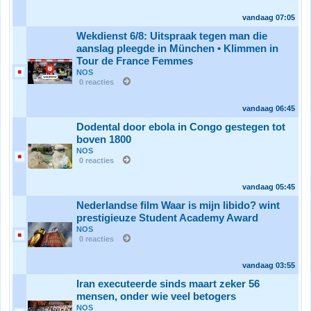
vandaag
07:05
Wekdienst 6/8: Uitspraak tegen man die
aanslag pleegde in München • Klimmen in
Tour de France Femmes
NOS
0 reacties
vandaag
06:45
Dodental door ebola in Congo gestegen tot
boven 1800
NOS
0 reacties
vandaag
05:45
Nederlandse film Waar is mijn libido? wint
prestigieuze Student Academy Award
NOS
0 reacties
vandaag
03:55
Iran executeerde sinds maart zeker 56
mensen, onder wie veel betogers
NOS