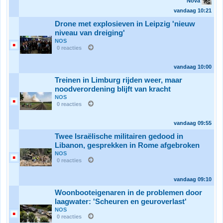
Nova
vandaag
10:21
Drone met explosieven in Leipzig 'nieuw
niveau van dreiging'
NOS
0 reacties
vandaag
10:00
Treinen in Limburg rijden weer, maar
noodverordening blijft van kracht
NOS
0 reacties
vandaag
09:55
Twee Israëlische militairen gedood in
Libanon, gesprekken in Rome afgebroken
NOS
0 reacties
vandaag
09:10
Woonbooteigenaren in de problemen door
laagwater: 'Scheuren en geuroverlast'
NOS
0 reacties