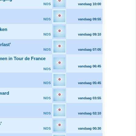
NOS
vandaag
10:00
NOS
vandaag
09:55
oken
NOS
vandaag
09:10
last'
NOS
vandaag
07:05
men in Tour de France
vandaag
06:45
NOS
NOS
vandaag
05:45
Award
NOS
vandaag
03:55
NOS
vandaag
02:10
'
NOS
vandaag
00:30