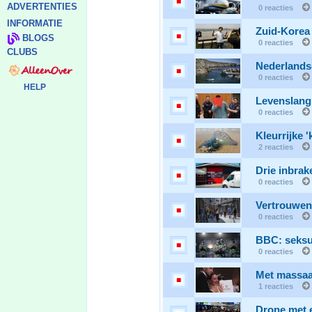
ADVERTENTIES
0 reacties
INFORMATIE
Zuid-Korea
BLOGS
0 reacties
CLUBS
Nederlands
0 reacties
HELP
Levenslang 
0 reacties
Kleurrijke 
2 reacties
Drie inbrak
0 reacties
Vertrouwen
0 reacties
BBC: seksue
0 reacties
Met massaa
1 reacties
Drone met e