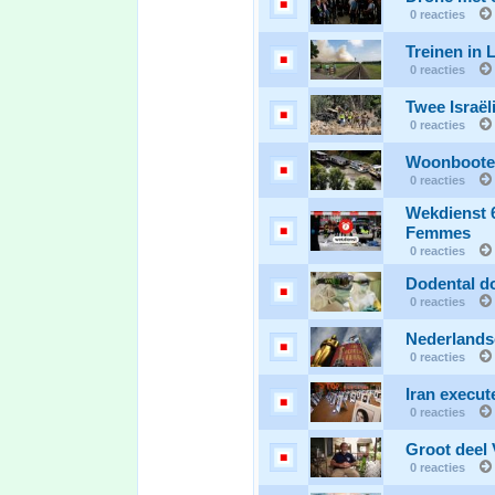
0 reacties
Treinen in 
0 reacties
Twee Israël
0 reacties
Woonbootei
0 reacties
Wekdienst 6
Femmes
0 reacties
Dodental d
0 reacties
Nederlandse
0 reacties
Iran execut
0 reacties
Groot deel 
0 reacties