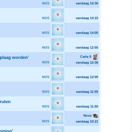
NOS
vandaag
14:30
NOS
vandaag
14:15
NOS
vandaag
14:05
NOS
vandaag
12:55
Carla-S
 plaag worden'
NOS
vandaag
12:36
NOS
vandaag
12:05
NOS
vandaag
11:55
kruten
NOS
vandaag
11:50
Nova
NOS
vandaag
10:21
eiging'