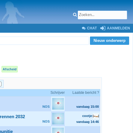
CHAT
AANMELDEN
Nieuw onderwerp
Afscheid
Schrijver
Laatste bericht ?
NOS
vandaag
15:00
cootje
lrennen 2032
NOS
vandaag
14:46
munitie