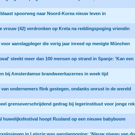
 blaast spoorweg naar Noord-Korea nieuw leven in
e vrouw (42) verdronken op Kreta na reddingspoging vriendin
voor aanslagpleger die vorig jaar inreed op menigte München
'kwal' steekt meer dan 100 mensen op strand in Spanje: 'Kan een
en bij Amsterdamse brandweerkazernes in week tijd
 van ondernemers flink gestegen, ondanks onrust in de wereld
el grensoverschrijdend gedrag bij legerinstituut voor jonge re
l huwelijksfestival hoopt Rusland op een nieuwe babyboom
xplosieven in Leipzig was aanslagpoging: 'Nieuw niveau van dr