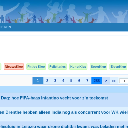
OEKEN
n
NieuwsKlep
Pittige Klep
Felicitaties
KunstKlep
SportKlep
EigenKlep
1
2
3
4
5
6
7
288
>
>>
Dag: hoe FIFA-baas Infantino vecht voor z'n toekomst
en Drenthe hebben alleen India nog als concurrent voor WK wie
liegtuig in Leipzig waar drone dichtbij kwam, was beladen met 