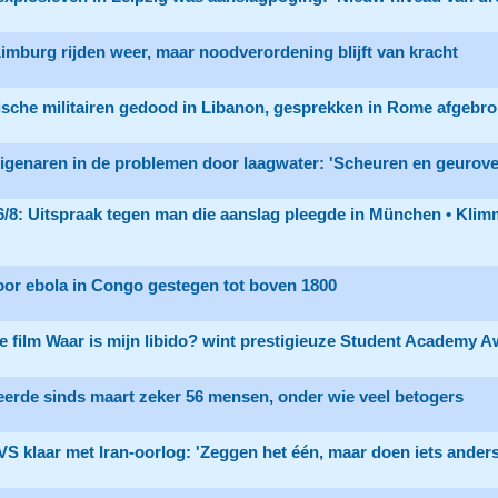
Limburg rijden weer, maar noodverordening blijft van kracht
ische militairen gedood in Libanon, gesprekken in Rome afgebr
genaren in de problemen door laagwater: 'Scheuren en geurover
/8: Uitspraak tegen man die aanslag pleegde in München • Klim
oor ebola in Congo gestegen tot boven 1800
 film Waar is mijn libido? wint prestigieuze Student Academy 
eerde sinds maart zeker 56 mensen, onder wie veel betogers
VS klaar met Iran-oorlog: 'Zeggen het één, maar doen iets anders