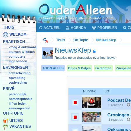
THUIS
ACTUEEL
AGENDA
PROFIELEN
Z
WELKOM
Thuis
Off Topic
NieuwsKlep
PRAKTISCH
vraag & antwoord
NieuwsKlep
klussen
koken
&
computers
Reacties op en discussies over het nieuws
ingezonden
ERVARINGEN
TOON ALLES
Ditjes & Datjes
Gedichten
Zinspele
echtscheiding
opvoeding
ouderschap
PRIVÉ
Rubriek
Titel
persoonlijk
hersenspinsels
Podcast De 
lijf en leden
0 reacties
samengesteld
OFF-TOPIC
Groningen 
1 reacties
UITJES
VAKANTIES
Oekraïens v