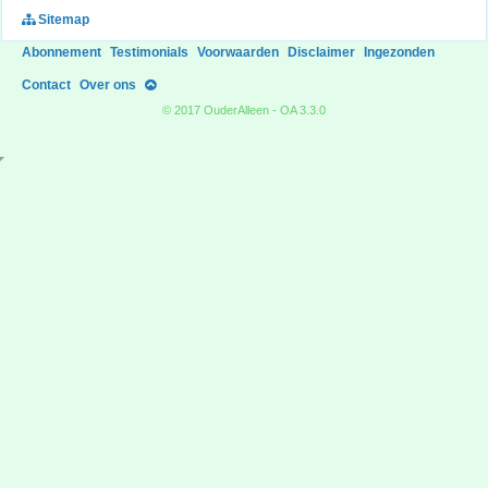
Sitemap
Abonnement
Testimonials
Voorwaarden
Disclaimer
Ingezonden
Contact
Over ons
© 2017 OuderAlleen - OA 3.3.0