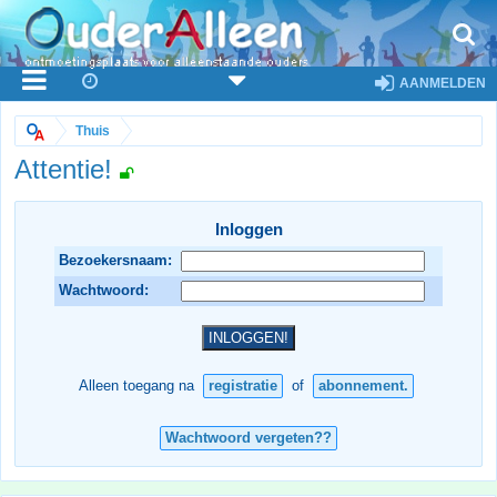
AANMELDEN
Thuis
Attentie!
Inloggen
Bezoekersnaam:
Wachtwoord:
Alleen toegang na
registratie
of
abonnement.
Wachtwoord vergeten??