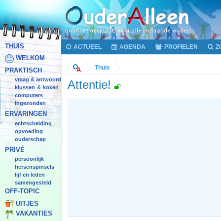
THUIS
ACTUEEL
AGENDA
PROFIELEN
Z
WELKOM
Thuis
PRAKTISCH
vraag & antwoord
Attentie!
klussen
koken
&
computers
ingezonden
ERVARINGEN
echtscheiding
opvoeding
ouderschap
PRIVÉ
persoonlijk
hersenspinsels
lijf en leden
samengesteld
OFF-TOPIC
UITJES
VAKANTIES