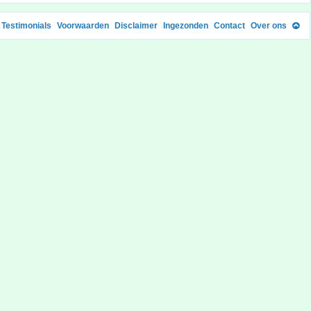
Testimonials
Voorwaarden
Disclaimer
Ingezonden
Contact
Over ons