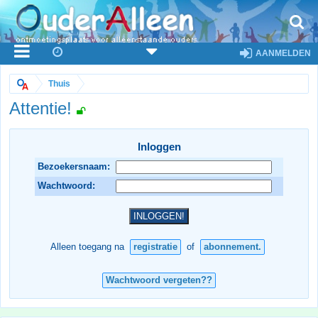
AANMELDEN
Thuis
Attentie!
Inloggen
Bezoekersnaam:
Wachtwoord:
Alleen toegang na
registratie
of
abonnement.
Wachtwoord vergeten??