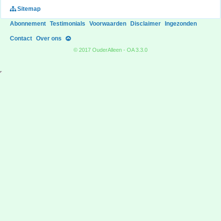
Sitemap
Abonnement
Testimonials
Voorwaarden
Disclaimer
Ingezonden
Contact
Over ons
© 2017 OuderAlleen - OA 3.3.0