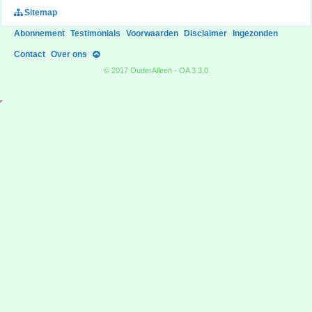
Sitemap
Abonnement
Testimonials
Voorwaarden
Disclaimer
Ingezonden
Contact
Over ons
© 2017 OuderAlleen - OA 3.3.0