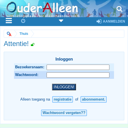
AANMELDEN
Thuis
Attentie!
Inloggen
Bezoekersnaam:
Wachtwoord:
Alleen toegang na
registratie
of
abonnement.
Wachtwoord vergeten??