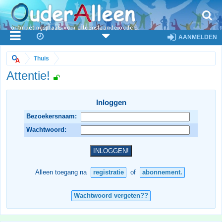
AANMELDEN
Thuis
Attentie!
Inloggen
Bezoekersnaam:
Wachtwoord:
Alleen toegang na
registratie
of
abonnement.
Wachtwoord vergeten??