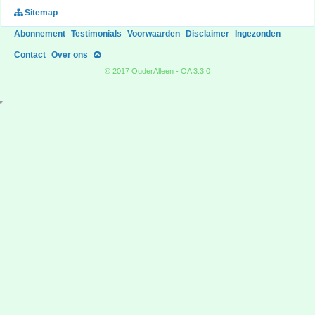
Sitemap
Abonnement
Testimonials
Voorwaarden
Disclaimer
Ingezonden
Contact
Over ons
© 2017 OuderAlleen - OA 3.3.0