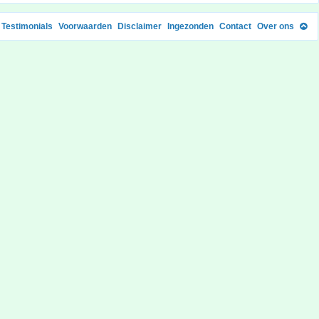
Testimonials
Voorwaarden
Disclaimer
Ingezonden
Contact
Over ons