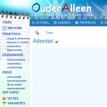
THUIS
ACTUEEL
AGENDA
PROFIELEN
Z
WELKOM
Thuis
PRAKTISCH
vraag & antwoord
Attentie!
klussen
koken
&
computers
ingezonden
ERVARINGEN
echtscheiding
opvoeding
ouderschap
PRIVÉ
persoonlijk
hersenspinsels
lijf en leden
samengesteld
OFF-TOPIC
UITJES
VAKANTIES