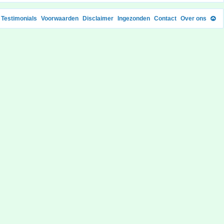
Testimonials
Voorwaarden
Disclaimer
Ingezonden
Contact
Over ons