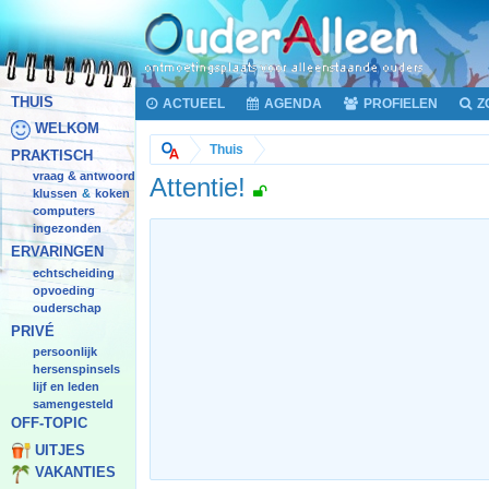
THUIS
ACTUEEL
AGENDA
PROFIELEN
Z
WELKOM
Thuis
PRAKTISCH
vraag & antwoord
Attentie!
klussen
koken
&
computers
ingezonden
ERVARINGEN
echtscheiding
opvoeding
ouderschap
PRIVÉ
persoonlijk
hersenspinsels
lijf en leden
samengesteld
OFF-TOPIC
UITJES
VAKANTIES