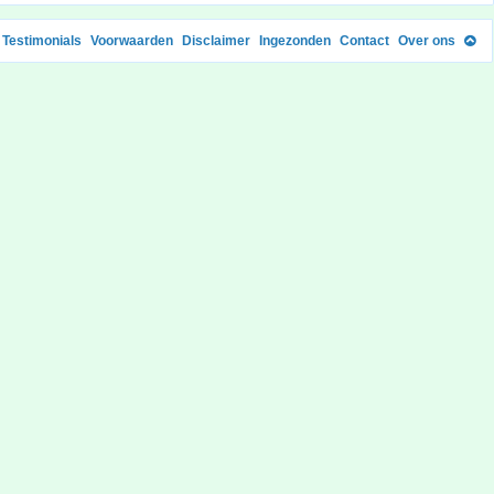
Testimonials
Voorwaarden
Disclaimer
Ingezonden
Contact
Over ons