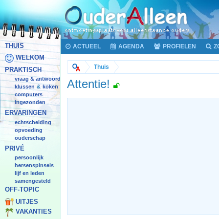
THUIS
ACTUEEL
AGENDA
PROFIELEN
Z
WELKOM
Thuis
PRAKTISCH
vraag & antwoord
Attentie!
klussen
koken
&
computers
ingezonden
ERVARINGEN
echtscheiding
opvoeding
ouderschap
PRIVÉ
persoonlijk
hersenspinsels
lijf en leden
samengesteld
OFF-TOPIC
UITJES
VAKANTIES