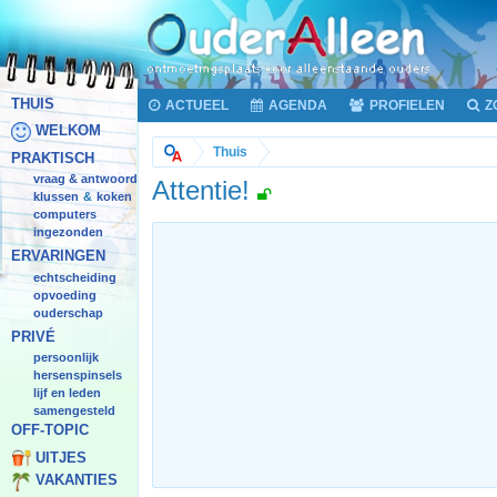
THUIS
ACTUEEL
AGENDA
PROFIELEN
Z
WELKOM
Thuis
PRAKTISCH
vraag & antwoord
Attentie!
klussen
koken
&
computers
ingezonden
ERVARINGEN
echtscheiding
opvoeding
ouderschap
PRIVÉ
persoonlijk
hersenspinsels
lijf en leden
samengesteld
OFF-TOPIC
UITJES
VAKANTIES