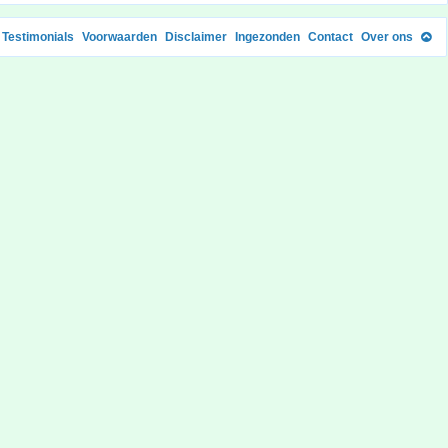
Testimonials
Voorwaarden
Disclaimer
Ingezonden
Contact
Over ons