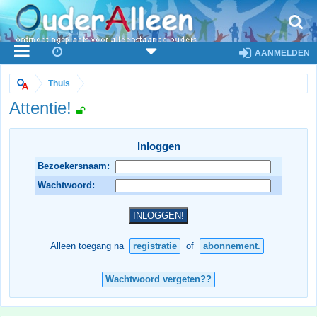
AANMELDEN
Thuis
Attentie!
Inloggen
Bezoekersnaam:
Wachtwoord:
Alleen toegang na
registratie
of
abonnement.
Wachtwoord vergeten??