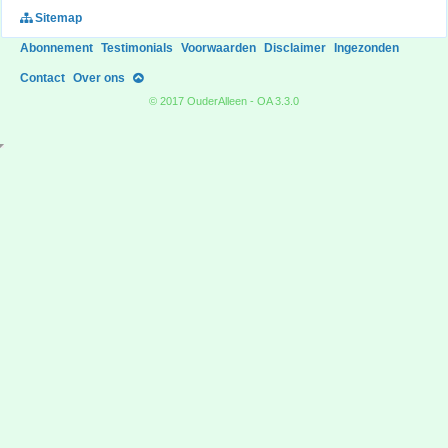
Sitemap
Abonnement
Testimonials
Voorwaarden
Disclaimer
Ingezonden
Contact
Over ons
© 2017 OuderAlleen - OA 3.3.0