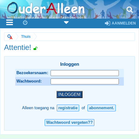
AANMELDEN
Thuis
Attentie!
Inloggen
Bezoekersnaam:
Wachtwoord:
Alleen toegang na
registratie
of
abonnement.
Wachtwoord vergeten??