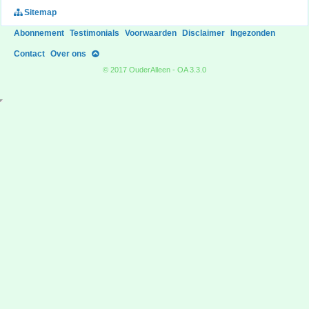
Sitemap
Abonnement
Testimonials
Voorwaarden
Disclaimer
Ingezonden
Contact
Over ons
© 2017 OuderAlleen - OA 3.3.0