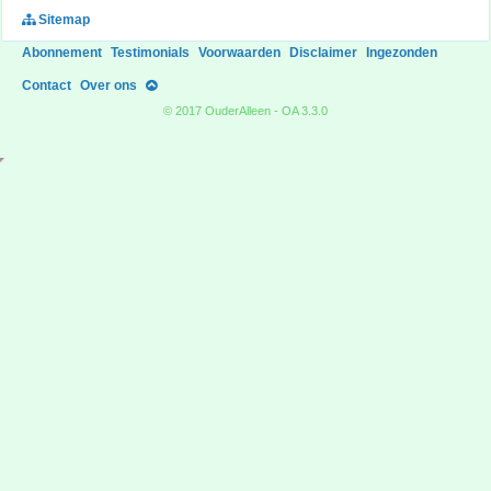
Sitemap
Abonnement
Testimonials
Voorwaarden
Disclaimer
Ingezonden
Contact
Over ons
© 2017 OuderAlleen - OA 3.3.0