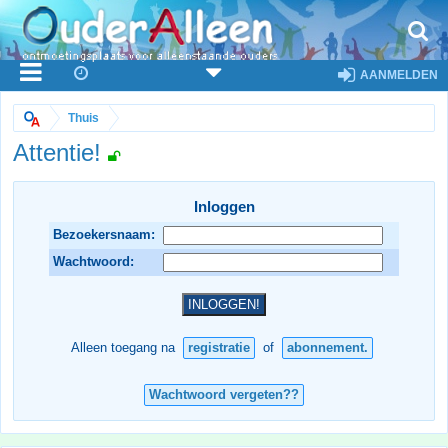
AANMELDEN
Thuis
Attentie!
Inloggen
Bezoekersnaam:
Wachtwoord:
Alleen toegang na
registratie
of
abonnement.
Wachtwoord vergeten??