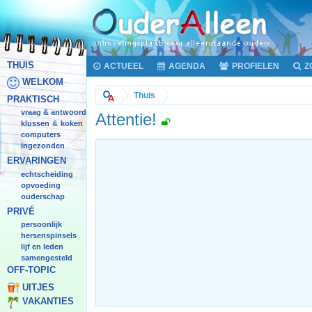
THUIS
ACTUEEL
AGENDA
PROFIELEN
Z
WELKOM
Thuis
PRAKTISCH
vraag & antwoord
Attentie!
klussen
koken
&
computers
ingezonden
ERVARINGEN
echtscheiding
opvoeding
ouderschap
PRIVÉ
persoonlijk
hersenspinsels
lijf en leden
samengesteld
OFF-TOPIC
UITJES
VAKANTIES