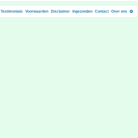
Testimonials
Voorwaarden
Disclaimer
Ingezonden
Contact
Over ons