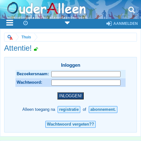
AANMELDEN
Thuis
Attentie!
Inloggen
Bezoekersnaam:
Wachtwoord:
Alleen toegang na
registratie
of
abonnement.
Wachtwoord vergeten??