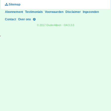
Sitemap
Abonnement
Testimonials
Voorwaarden
Disclaimer
Ingezonden
Contact
Over ons
© 2017 OuderAlleen - OA 3.3.0