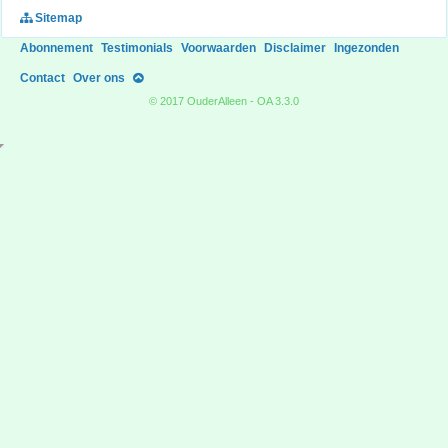
Sitemap
Abonnement
Testimonials
Voorwaarden
Disclaimer
Ingezonden
Contact
Over ons
© 2017 OuderAlleen - OA 3.3.0