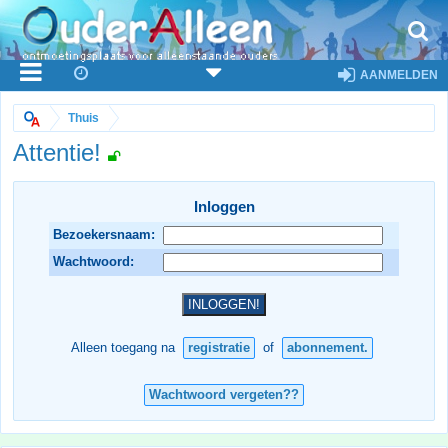
AANMELDEN
Thuis
Attentie!
Inloggen
Bezoekersnaam:
Wachtwoord:
Alleen toegang na
registratie
of
abonnement.
Wachtwoord vergeten??